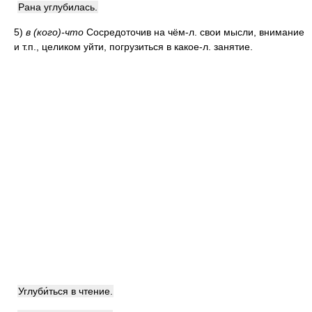
Рана углубилась.
5)
в (кого)-что
Сосредоточив на чём-л. свои мысли, внимание
и т.п., целиком уйти, погрузиться в какое-л. занятие.
Углуби́ться в чтение.