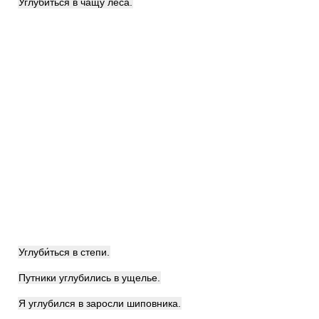
Углуби́ться в чащу леса.
Углуби́ться в степи.
Путники углубились в ущелье.
Я углубился в заросли шиповника.