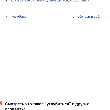
ослабиться
,
сократиться
,
уменьшиться
,
упроститься
углубить
углубиться в себя
Смотреть что такое "углубиться" в других
словарях: