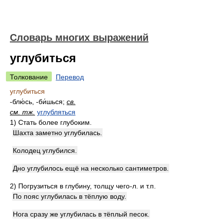
Словарь многих выражений
углубиться
Толкование
Перевод
углубиться
-блю́сь, -би́шься;
св.
см. тж.
углубляться
1)
Стать более глубоким.
Шахта заметно углубилась.
Колодец углубился.
Дно углубилось ещё на несколько сантиметров.
2)
Погрузиться в глубину, толщу чего-л. и т.п.
По пояс углубилась в тёплую воду.
Нога сразу же углубилась в тёплый песок.