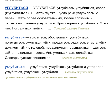
УГЛУБИТЬСЯ
— УГЛУБИТЬСЯ, углублюсь, углубишься, совер.
(к углубляться). 1. Стать глубже. Русло реки углубилось. 2.
перен. Стать более основательным, более сложным и
серьезным. Знания углубились. Противоречия углубились. 3. во
что. Погрузиться, войти,… …
Толковый словарь Ушакова
углубиться
— усилиться, обостриться, усугубиться;
погрузиться, окунуться, уйти, предаться, отдаться, впасть, уйти
целиком, уйти с головой, продвинуться, расшириться, вдаться,
зайти, накалиться, сесть. Ant. уменьшиться, ослабиться
Словарь русских синонимов.… …
Словарь синонимов
углубиться
— углубиться, углублюсь, углубится и устарелое
углубиться, углублюсь, углубится …
Словарь трудностей
произношения и ударения в современном русском языке