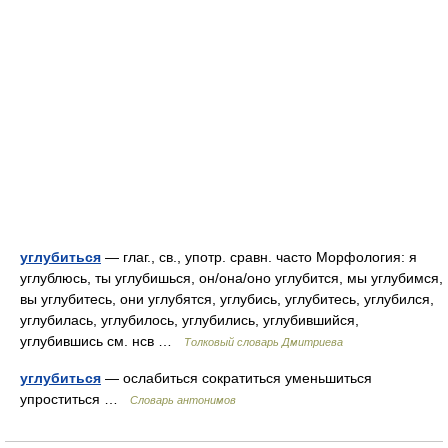
углубиться
— глаг., св., употр. сравн. часто Морфология: я
углублюсь, ты углубишься, он/она/оно углубится, мы углубимся,
вы углубитесь, они углубятся, углубись, углубитесь, углубился,
углубилась, углубилось, углубились, углубившийся,
углубившись см. нсв …
Толковый словарь Дмитриева
углубиться
— ослабиться сократиться уменьшиться
упроститься …
Словарь антонимов