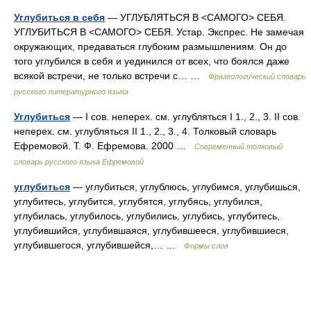
Углубиться в себя
— УГЛУБЛЯТЬСЯ В <САМОГО> СЕБЯ.
УГЛУБИТЬСЯ В <САМОГО> СЕБЯ. Устар. Экспрес. Не замечая
окружающих, предаваться глубоким размышлениям. Он до
того углубился в себя и уединился от всех, что боялся даже
всякой встречи, не только встречи с… …
Фразеологический словарь
русского литературного языка
Углубиться
— I сов. неперех. см. углубляться I 1., 2., 3. II сов.
неперех. см. углубляться II 1., 2., 3., 4. Толковый словарь
Ефремовой. Т. Ф. Ефремова. 2000 …
Современный толковый
словарь русского языка Ефремовой
углубиться
— углубиться, углублюсь, углубимся, углубишься,
углубитесь, углубится, углубятся, углубясь, углубился,
углубилась, углубилось, углубились, углубись, углубитесь,
углубившийся, углубившаяся, углубившееся, углубившиеся,
углубившегося, углубившейся,… …
Формы слов